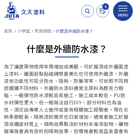
Cookie管理面板
0
MENU
首頁
小學堂
常見問題
什麼是外牆防水漆？
什麼是外牆防水漆？
為了讓建築物使用年限增加或美觀，可於屋頂或外牆面塗
上漆料，牆面若黏貼磁磚想要美化也可使用外牆漆。外牆
漆依功能性可區分防水、隔熱、防黴等等，可依照不同用
途選購不同材料。外牆防水漆料通常主原料為壓克力樹
脂，一般彈性防水漆較容易施工，施工成本較低，PU防
水材彈性更大，但一般無法自行DIY，部分材料也為油
性，須交由專業人士施作或是有相關施工經驗者。現在炎
熱季節較長，隔熱漆的需求也日漸增加，通常會施工於屋
頂或鐵皮材質上，隔熱效果取決於材料本身添加物，礦物
玻璃珠會具有良好的隔熱效果，但價格會較高且表面會有