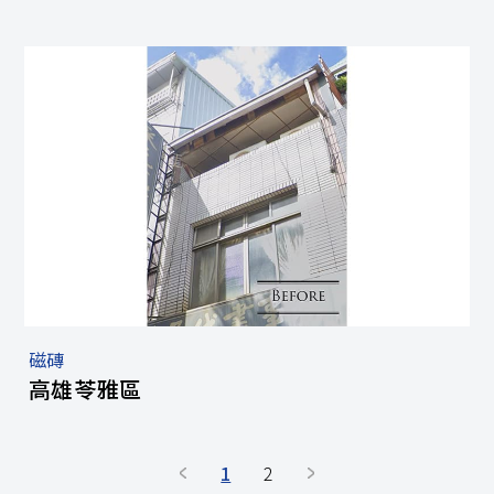
磁磚
高雄苓雅區
1
2